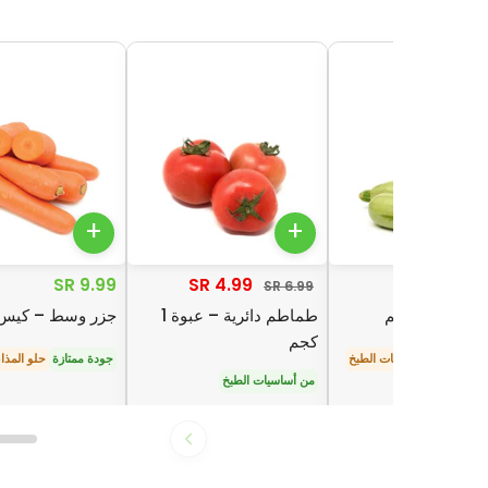
+
+
9.99 SR
4.99 SR
8
6.99 SR
 عبوة 1 كجم
طماطم دائرية – عبوة 1
جزر وسط – كيس 1 كج
كجم
قتصادية
من أساسيات الطبخ
جودة ممتازة
حلو المذا
من أساسيات الطبخ