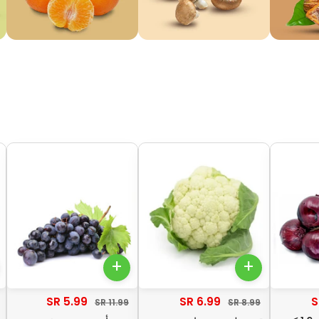
+
+
5.99 SR
6.99 SR
11.99 SR
8.99 SR