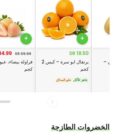
+
+
4.99 SR
18.50 SR
19
39.99 SR
 ذهبي زيسبري –
برتقال ابو سرة – كيس 2
ع
كجم
كجم
لأكل
الأكثر مبيعًا
جاهز للأكل
حلو المذاق
الخضروات الطازجة
الخضروات الطازجة