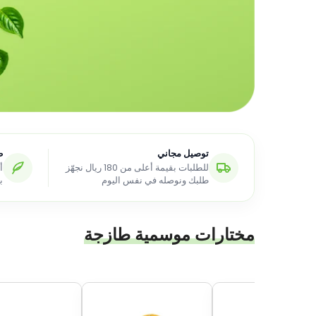
توصيل مجاني
ط
للطلبات بقيمة أعلى من 180 ريال نجهّز
أ
طلبك ونوصله في نفس اليوم
ب
مختارات موسمية طازجة
مختارات موسمية طازجة