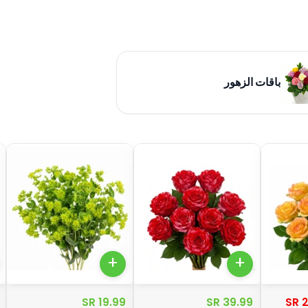
باقات الزهور
+
+
19.99 SR
39.99 SR
2