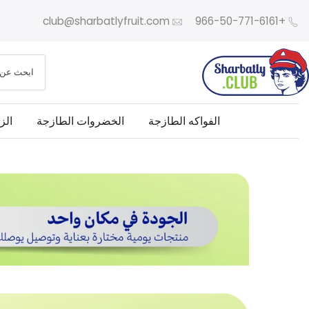
الانتقال
club@sharbatlyfruit.com
+966-50-771-6161
إلى
المحتوى
ابحث عن
الفواكه الطازجة
الخضروات الطازجة
الز