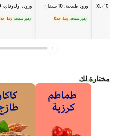
جلاديولوس، ميلكا، XL، 10
ورود طبيعية، 10 سيقان
ورود، أولدوفاي، 10 سيقان
ن
زهور متفتحة
وصل حديثًا
زهور متفتحة
وصل حديثً
حلة التبرعم
مختارة لك