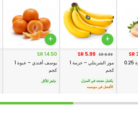
+
+
14.50 SR
5.99 SR
3
6.99 SR
فراولة بيضاء، عبوة 0.25
موز الشربتلي – حزمة 1
يوسف أفندي – عبوة 1
كجم
كجم
يكتمل نضجه في المنزل
جاهز للأكل
الأفضل في موسمه